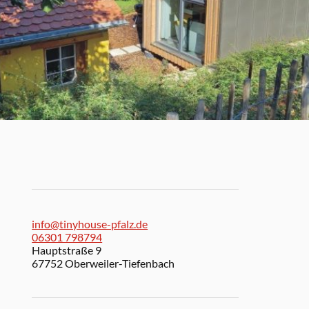
info@tinyhouse-pfalz.de
06301 798794
Hauptstraße 9
67752 Oberweiler-Tiefenbach