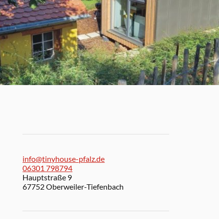
info@tinyhouse-pfalz.de
06301 798794
Hauptstraße 9
67752 Oberweiler-Tiefenbach